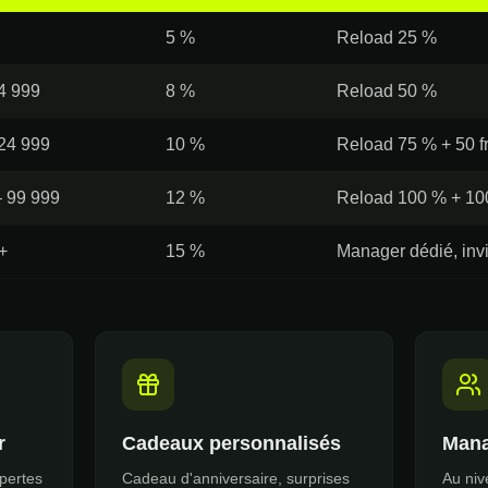
5 %
Reload 25 %
4 999
8 %
Reload 50 %
 24 999
10 %
Reload 75 % + 50 f
– 99 999
12 %
Reload 100 % + 100
+
15 %
Manager dédié, invi
r
Cadeaux personnalisés
Mana
 pertes
Cadeau d'anniversaire, surprises
Au niv