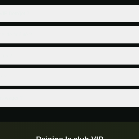
VIP Betn'jet ?
s de fidélité ?
t-ils ?
P ?
ns wager ?