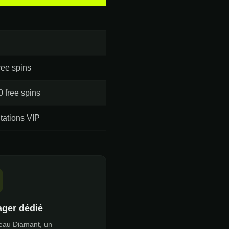
ree spins
 free spins
tations VIP
ger dédié
eau Diamant, un