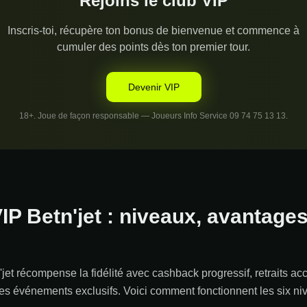
Rejoins le club VIP
Inscris-toi, récupère ton bonus de bienvenue et commence à
cumuler des points dès ton premier tour.
Devenir VIP
18+. Joue de façon responsable — Joueurs Info Service 09 74 75 13 13.
 Betn'jet : niveaux, avantages
et récompense la fidélité avec cashback progressif, retraits a
 des événements exclusifs. Voici comment fonctionnent les six n