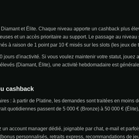
e, Diamant et Élite. Chaque niveau apporte un cashback plus éle
éreuses et un accès prioritaire au support. Le passage au nivea
s à raison de 1 point par 10 € misés sur les slots (les jeux de
 jours d'inactivité. Si vous voulez maintenir votre statut, jouez
x élevés (Diamant, Élite), une activité hebdomadaire est généra
du cashback
taires : à partir de Platine, les demandes sont traitées en moins 
trait quotidiennes passent de 5 000 € (Bronze) à 50 000 € (Élite)
z un account manager dédié, joignable par chat, e-mail et parfo
(bonus personnalisés, retraits express, recommandations de jeux