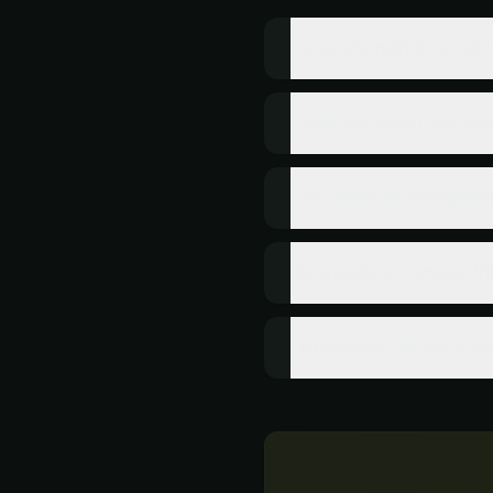
Comment intégrer le club 
Comment utiliser mes point
Les paliers se réinitialisen
Qu'apporte le manager VI
Le cashback VIP est-il sa