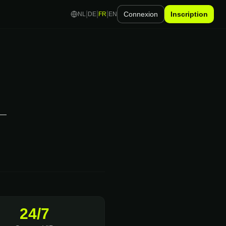
|
|
|
Connexion
Inscription
NL
DE
FR
EN
 —
24/7