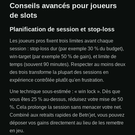
Conseils avancés pour joueurs
de slots
Planification de session et stop-loss
Les joueurs pros fixent trois limites avant chaque
session : stop-loss dur (par exemple 30 % du budget),
win-target (par exemple 50 % de gain), et limite de
temps (souvent 90 minutes). Respecter au moins deux
des trois transforme la plupart des sessions en
expérience contrôlée plutôt qu'en frustration.
Une technique sous-estimée : « win lock ». Dès que
vous êtes 25 % au-dessus, réduisez votre mise de 50
%. Cela prolonge la session sans menacer votre net.
Combiné aux retraits rapides de Betn'jet, vous pouvez
déposer vos gains directement au lieu de les remettre
en jeu.