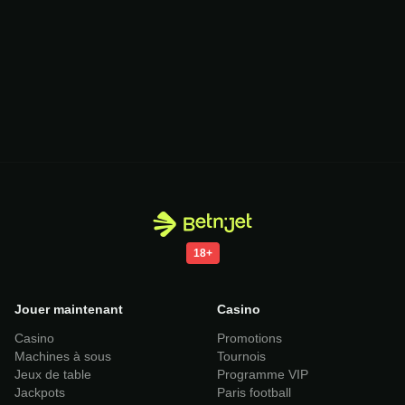
18+
Jouer maintenant
Casino
Casino
Promotions
Machines à sous
Tournois
Jeux de table
Programme VIP
Jackpots
Paris football