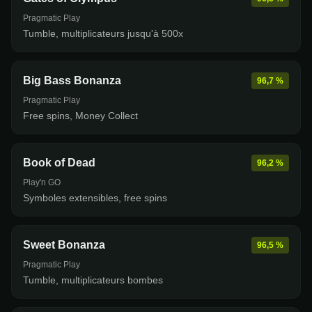
Pragmatic Play
Tumble, multiplicateurs jusqu'à 500x
Big Bass Bonanza
96,7 %
Pragmatic Play
Free spins, Money Collect
Book of Dead
96,2 %
Play'n GO
Symboles extensibles, free spins
Sweet Bonanza
96,5 %
Pragmatic Play
Tumble, multiplicateurs bombes