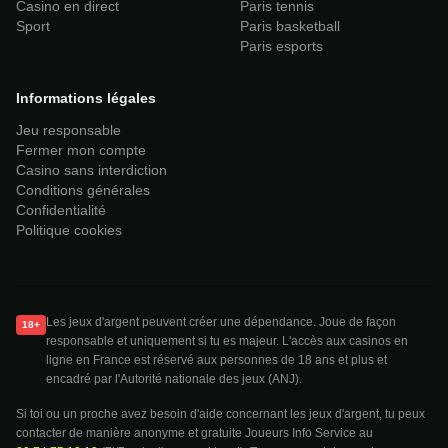
Casino en direct
Paris tennis
Sport
Paris basketball
Paris esports
Informations légales
Jeu responsable
Fermer mon compte
Casino sans interdiction
Conditions générales
Confidentialité
Politique cookies
Les jeux d'argent peuvent créer une dépendance. Joue de façon
18+
responsable et uniquement si tu es majeur. L'accès aux casinos en
ligne en France est réservé aux personnes de 18 ans et plus et
encadré par l'Autorité nationale des jeux (ANJ).
Si toi ou un proche avez besoin d'aide concernant les jeux d'argent, tu peux
contacter de manière anonyme et gratuite Joueurs Info Service au