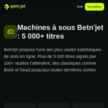
Inscription
FR
Machines à sous Betn'jet
: 5 000+ titres
Betn'jet propose l'une des plus vastes ludothèques
de slots en ligne. Plus de 5 000 titres signés par
100+ studios t'attendent, des classiques comme
Book of Dead jusqu'aux toutes dernières sorties.