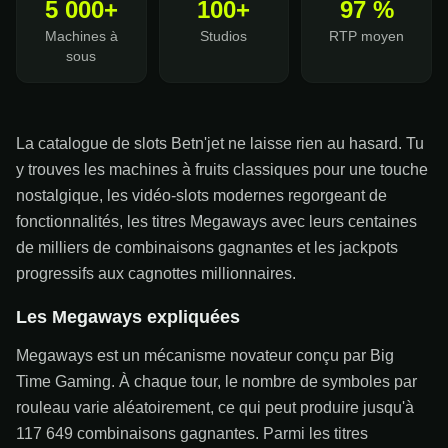
5 000+
100+
97 %
Machines à
Studios
RTP moyen
sous
La catalogue de slots Betn'jet ne laisse rien au hasard. Tu
y trouves les machines à fruits classiques pour une touche
nostalgique, les vidéo-slots modernes regorgeant de
fonctionnalités, les titres Megaways avec leurs centaines
de milliers de combinaisons gagnantes et les jackpots
progressifs aux cagnottes millionnaires.
Les Megaways expliquées
Megaways est un mécanisme novateur conçu par Big
Time Gaming. À chaque tour, le nombre de symboles par
rouleau varie aléatoirement, ce qui peut produire jusqu'à
117 649 combinaisons gagnantes. Parmi les titres